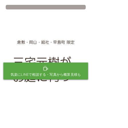
倉敷・岡山・総社・早島町 限定
三宅元樹が
お庭に伺っ
気楽にLINEで相談する・写真から概算見積も
て相談