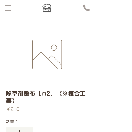
除草剤散布［m2］（※複合工
事）
価
￥210
格
数量
*