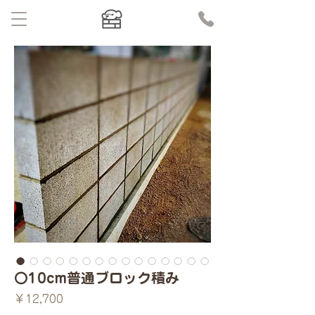
〇10cm普通ブロック積み
価
￥12,700
格