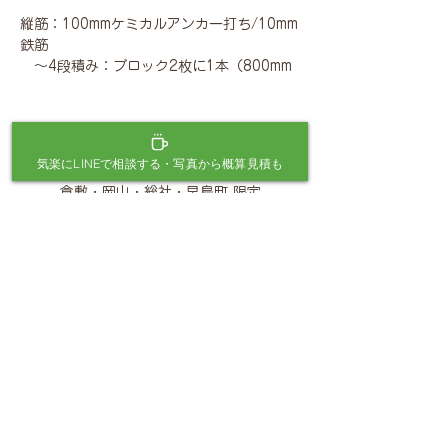
縦筋：100mmケミカルアンカー打ち/10mm
鉄筋
～4段積み：ブロック2枚に1本（800mm
ピッチ）
5段積み～：ブロック1枚に1本（400mm
ピッチ）
気楽にLINEで相談する・写真から概算見積も
＞
12cm普通ブロック積み
倉敷・岡山・総社・早島町 限定
＞
15cm普通ブロック積み
三宅元樹が
＞
I型コンクリート基礎
お庭に伺っ
て相談