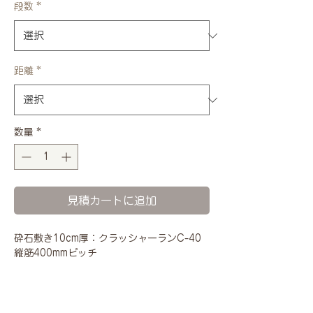
段数
*
距離
*
数量
*
見積カートに追加
砕石敷き10cm厚：クラッシャーランC-40
縦筋400mmピッチ