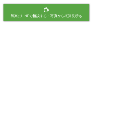
倉敷・岡山・総社・早島町 限定
気楽にLINEで相談する・写真から概算見積も
三宅元樹が
お庭に伺っ
て相談