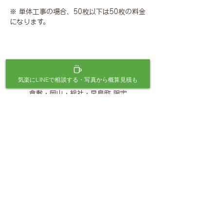
※ 単体工事の場合、50枚以下は50枚の料金
になります。
途中の段までの場合は、「
カッター切り
」、
「
ブロック天端補修
」「
薄塗り補修
」等別途
費用がかかります。
気楽にLINEで相談する・写真から概算見積も
倉敷・岡山・総社・早島町 限定
三宅元樹が
お庭に伺っ
て相談