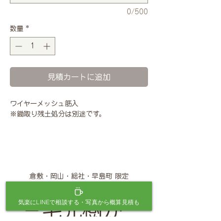
0/500
数量
*
見積カートに追加
ワイヤーメッシュ筋入
※鋤取り残土処分は別途です。
倉敷・岡山・総社・早島町 限定
気楽にLINEで相談する・写真から概算見積も
三宅元樹が