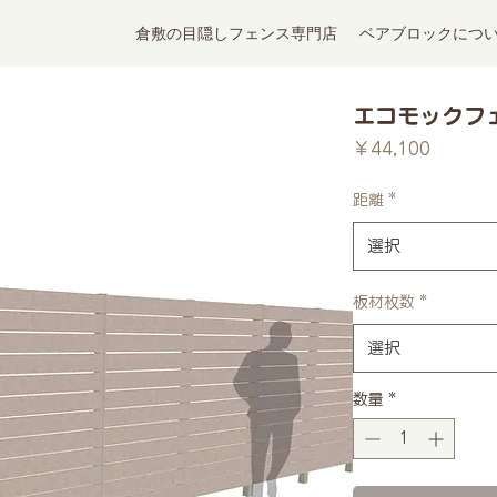
倉敷の目隠しフェンス専門店
ベアブロックにつ
エコモックフェ
価
￥44,100
格
距離
*
選択
板材枚数
*
選択
数量
*