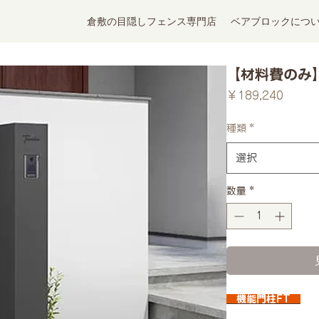
倉敷の目隠しフェンス専門店
ベアブロックにつ
【材料費のみ
価
￥189,240
格
種類
*
選択
数量
*
機能門柱FT