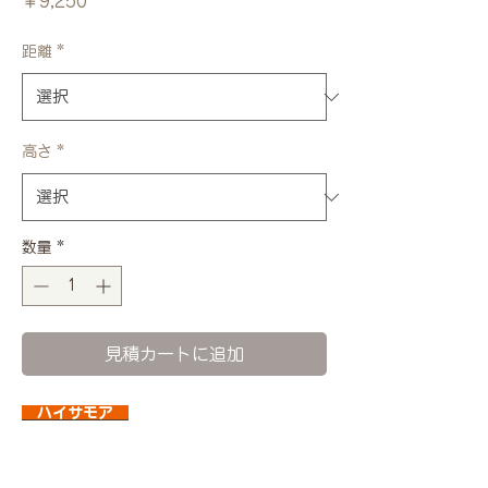
価
￥9,250
格
距離
*
高さ
*
数量
*
見積カートに追加
ハイサモア