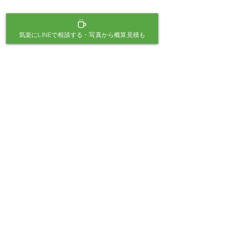
倉敷・岡山・総社・早島町 限定
気楽にLINEで相談する・写真から概算見積も
三宅元樹が
お庭に伺っ
て相談