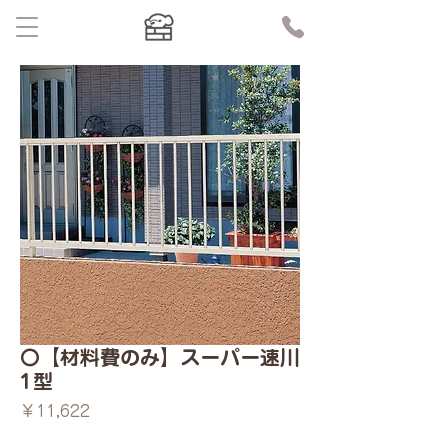
〇【材料費のみ】スーパー速川
1型
価
￥11,622
格