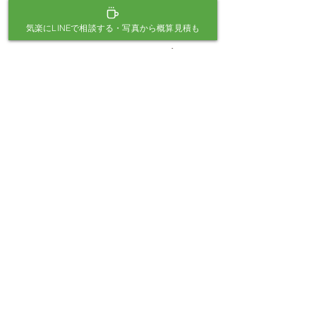
倉敷・岡山・総社・早島町 限定
気楽にLINEで相談する・写真から概算見積も
三宅元樹が
お庭に伺っ
て相談