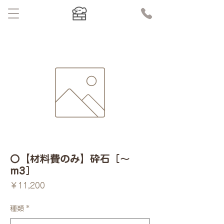
〇【材料費のみ】砕石［～
m3］
価
￥11,200
格
種類
*