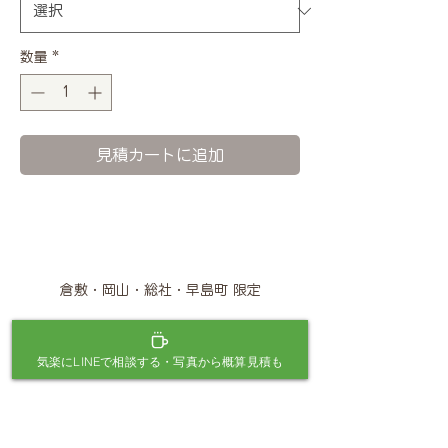
数量
*
見積カートに追加
倉敷・岡山・総社・早島町 限定
三宅元樹が
気楽にLINEで相談する・写真から概算見積も
お庭に伺っ